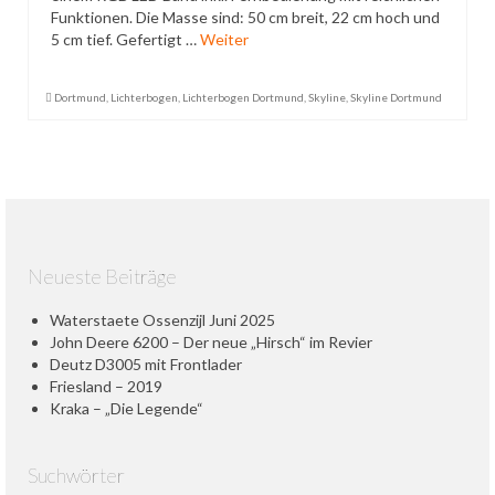
Funktionen. Die Masse sind: 50 cm breit, 22 cm hoch und
Datenschutzerklärung
5 cm tief. Gefertigt …
Weiter
Dortmund
,
Lichterbogen
,
Lichterbogen Dortmund
,
Skyline
,
Skyline Dortmund
Neueste Beiträge
Waterstaete Ossenzijl Juni 2025
John Deere 6200 – Der neue „Hirsch“ im Revier
Deutz D3005 mit Frontlader
Friesland – 2019
Kraka – „Die Legende“
Suchwörter