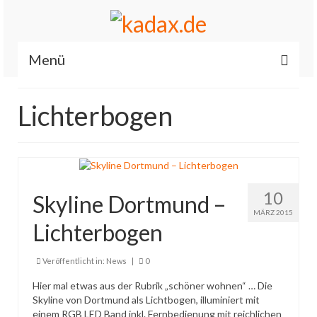
Menü
Start
Lichterbogen
News
Allgemein
Renault / Dacia OBD2 iCarsoft RT II
10
Skyline Dortmund –
Es läuft…
MÄRZ 2015
Lichterbogen
Feuerwehr
Veröffentlicht in:
News
|
0
Fahrzeuge
Hier mal etwas aus der Rubrik „schöner wohnen“ … Die
Skyline von Dortmund als Lichtbogen, illuminiert mit
Über mich
einem RGB LED Band inkl. Fernbedienung mit reichlichen