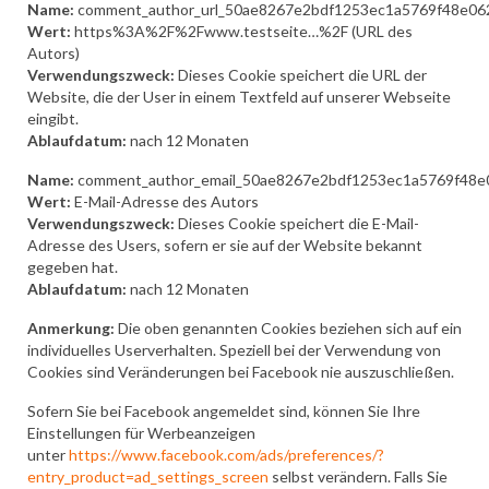
Name:
comment_author_url_50ae8267e2bdf1253ec1a5769f48e06
Wert:
https%3A%2F%2Fwww.testseite…%2F (URL des
Autors)
Verwendungszweck:
Dieses Cookie speichert die URL der
Website, die der User in einem Textfeld auf unserer Webseite
eingibt.
Ablaufdatum:
nach 12 Monaten
Name:
comment_author_email_50ae8267e2bdf1253ec1a5769f48e
Wert:
E-Mail-Adresse des Autors
Verwendungszweck:
Dieses Cookie speichert die E-Mail-
Adresse des Users, sofern er sie auf der Website bekannt
gegeben hat.
Ablaufdatum:
nach 12 Monaten
Anmerkung:
Die oben genannten Cookies beziehen sich auf ein
individuelles Userverhalten. Speziell bei der Verwendung von
Cookies sind Veränderungen bei Facebook nie auszuschließen.
Sofern Sie bei Facebook angemeldet sind, können Sie Ihre
Einstellungen für Werbeanzeigen
unter
https://www.facebook.com/ads/preferences/?
entry_product=ad_settings_screen
selbst verändern. Falls Sie