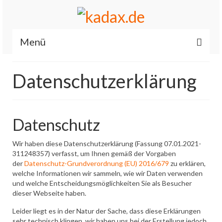
Menü
Start
Datenschutzerklärung
News
Allgemein
Datenschutz
Renault / Dacia OBD2 iCarsoft RT II
Wir haben diese Datenschutzerklärung (Fassung 07.01.2021-
Es läuft…
311248357) verfasst, um Ihnen gemäß der Vorgaben
der
Datenschutz-Grundverordnung (EU) 2016/679
zu erklären,
Feuerwehr
welche Informationen wir sammeln, wie wir Daten verwenden
und welche Entscheidungsmöglichkeiten Sie als Besucher
Fahrzeuge
dieser Webseite haben.
Über mich
Leider liegt es in der Natur der Sache, dass diese Erklärungen
sehr technisch klingen, wir haben uns bei der Erstellung jedoch