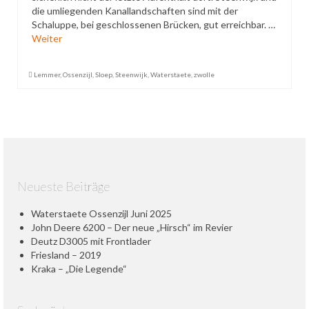
die umliegenden Kanallandschaften sind mit der
Datenschutzerklärung
Schaluppe, bei geschlossenen Brücken, gut erreichbar. …
Weiter
Lemmer
,
Ossenzijl
,
Sloep
,
Steenwijk
,
Waterstaete
,
zwolle
Neueste Beiträge
Waterstaete Ossenzijl Juni 2025
John Deere 6200 – Der neue „Hirsch“ im Revier
Deutz D3005 mit Frontlader
Friesland – 2019
Kraka – „Die Legende“