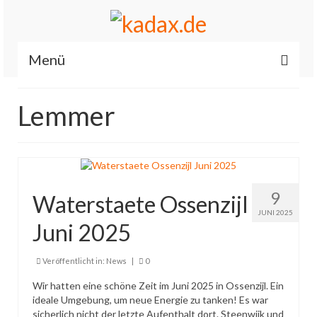
Menü
Start
Lemmer
News
Allgemein
Renault / Dacia OBD2 iCarsoft RT II
9
Waterstaete Ossenzijl
Es läuft…
JUNI 2025
Juni 2025
Feuerwehr
Veröffentlicht in:
News
|
0
Fahrzeuge
Wir hatten eine schöne Zeit im Juni 2025 in Ossenzijl. Ein
ideale Umgebung, um neue Energie zu tanken! Es war
Über mich
sicherlich nicht der letzte Aufenthalt dort. Steenwijk und