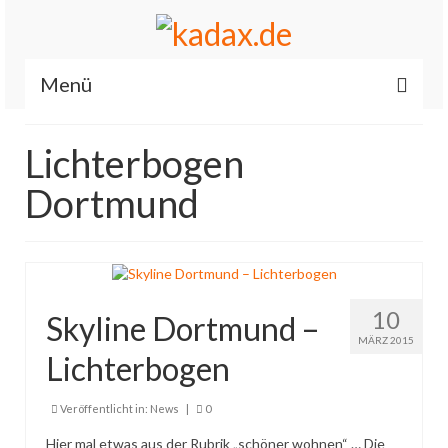
Menü
Start
Lichterbogen
News
Dortmund
Allgemein
Renault / Dacia OBD2 iCarsoft RT II
Es läuft…
10
Skyline Dortmund –
Feuerwehr
MÄRZ 2015
Lichterbogen
Fahrzeuge
Veröffentlicht in:
News
|
0
Über mich
Hier mal etwas aus der Rubrik „schöner wohnen“ … Die