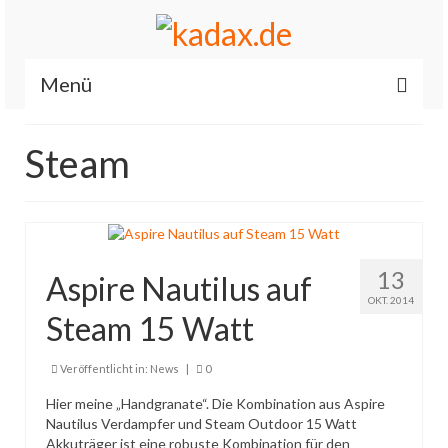
Menü
Start
Steam
News
Allgemein
Renault / Dacia OBD2 iCarsoft RT II
13
Aspire Nautilus auf
Es läuft…
OKT. 2014
Steam 15 Watt
Feuerwehr
Veröffentlicht in:
News
|
0
Fahrzeuge
Hier meine „Handgranate“. Die Kombination aus Aspire
Nautilus Verdampfer und Steam Outdoor 15 Watt
Über mich
Akkuträger ist eine robuste Kombination für den