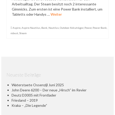
Arbeitsalltag. Der Steam besitzt noch 2 interessante
Datenschutzerklärung
Gimmicks. Zum ersten ist eine Power Bank installiert, um
Tabletts oder Handys …
Weiter
Aspire
,
Aspire Nautilus
,
Bank
,
Nautilus
,
Outdoor Akkuträger
,
Power
,
Power Bank
,
robust
,
Steam
Neueste Beiträge
Waterstaete Ossenzijl Juni 2025
John Deere 6200 – Der neue „Hirsch“ im Revier
Deutz D3005 mit Frontlader
Friesland – 2019
Kraka – „Die Legende“