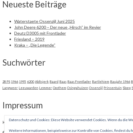
Neueste Beiträge
Waterstaete Ossenzijl Juni 2025
John Deere 6200 – Der neue „Hirsch“ im Revier
Deutz D3005 mit Frontlader
Friesland – 2019
Kraka – „Die Legende“
Suchwörter
28 PS
1966
1995
6200
Aldtsjerk
Baard
Baas
Baas Frontlader
Bartlehiem
Baujahr 1966
B
Langweer
Leeuwarden
Lemmer
Oosthem
Osingahuizen
Ossenzijl
Prinsentuin
Sloep
Impressum
Datenschutz und Cookies: Diese Website verwendet Cookies. Wenn du die Web
K. D., Dortmund, webmaster@kadax.de
Weitere Informationen, beispielsweise zur Kontrolle von Cookies, findest du h
© 2026 kadax.de - WordPress Theme by
Kadence WP