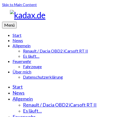
Skip to Main Content
Menü
Start
News
Allgemein
Renault / Dacia OBD2 iCarsoft RT II
Es läuft…
Feuerwehr
Fahrzeuge
Über mich
Datenschutzerklärung
Start
News
Allgemein
Renault / Dacia OBD2 iCarsoft RT II
Es läuft…
Feuerwehr