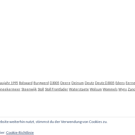
aujahr 1995
Bolsward
Burgwerd
D3005
Deere
Deinum
Deutz
Deutz D3005
Edens
Eern
Sneekermeer
Steenwijk
Stoll
Stoll Frontlader
Waterstaete
Wolsum
Wommels
Wyns
Zan
site weiterhin nutzt, stimmst du der Verwendung von Cookies zu.
ier:
Cookie-Richtlinie