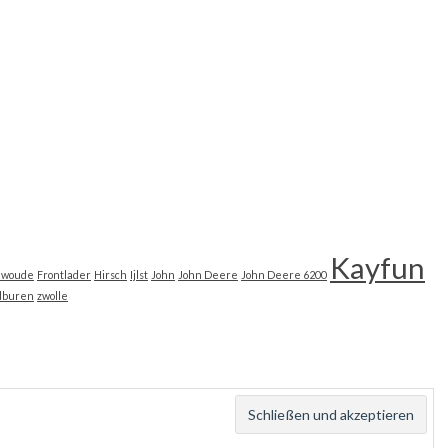
Kayfun
ewoude
Frontlader
Hirsch
Ijlst
John
John Deere
John Deere 6200
dburen
zwolle