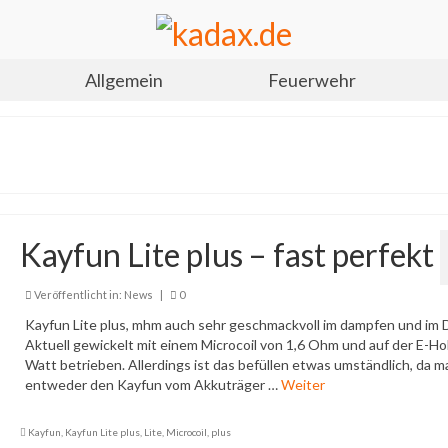
Allgemein
Feuerwehr
Kayfun Lite plus – fast perfekt
Veröffentlicht in:
News
|
0
Kayfun Lite plus, mhm auch sehr geschmackvoll im dampfen und im 
Aktuell gewickelt mit einem Microcoil von 1,6 Ohm und auf der E-Hol
Watt betrieben. Allerdings ist das befüllen etwas umständlich, da m
entweder den Kayfun vom Akkuträger …
Weiter
Kayfun
,
Kayfun Lite plus
,
Lite
,
Microcoil
,
plus