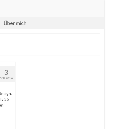
Über mich
3
SEP. 2014
Design.
ly 35
an