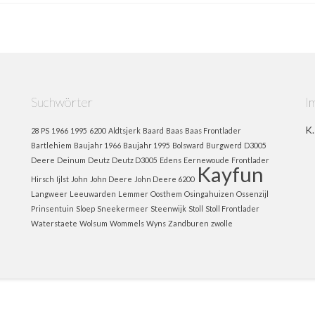
Suchwörter
I
K.
28 PS
1966
1995
6200
Aldtsjerk
Baard
Baas
Baas Frontlader
Bartlehiem
Baujahr 1966
Baujahr 1995
Bolsward
Burgwerd
D3005
Deere
Deinum
Deutz
Deutz D3005
Edens
Eernewoude
Frontlader
Kayfun
Hirsch
Ijlst
John
John Deere
John Deere 6200
Langweer
Leeuwarden
Lemmer
Oosthem
Osingahuizen
Ossenzijl
Prinsentuin
Sloep
Sneekermeer
Steenwijk
Stoll
Stoll Frontlader
Waterstaete
Wolsum
Wommels
Wyns
Zandburen
zwolle