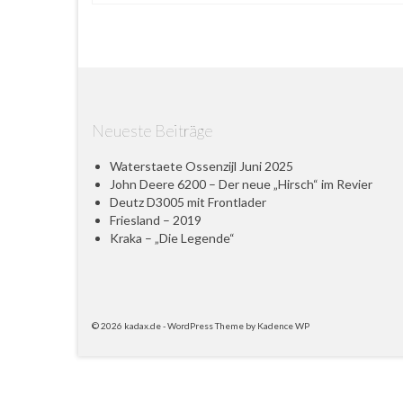
Neueste Beiträge
Waterstaete Ossenzijl Juni 2025
John Deere 6200 – Der neue „Hirsch“ im Revier
Deutz D3005 mit Frontlader
Friesland – 2019
Kraka – „Die Legende“
© 2026 kadax.de - WordPress Theme by
Kadence WP