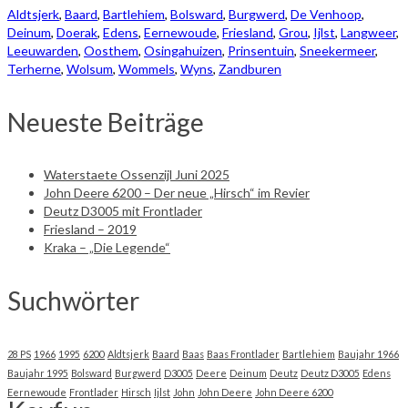
Aldtsjerk
,
Baard
,
Bartlehiem
,
Bolsward
,
Burgwerd
,
De Venhoop
,
Deinum
,
Doerak
,
Edens
,
Eernewoude
,
Friesland
,
Grou
,
Ijlst
,
Langweer
,
Leeuwarden
,
Oosthem
,
Osingahuizen
,
Prinsentuin
,
Sneekermeer
,
Terherne
,
Wolsum
,
Wommels
,
Wyns
,
Zandburen
Neueste Beiträge
Waterstaete Ossenzijl Juni 2025
John Deere 6200 – Der neue „Hirsch“ im Revier
Deutz D3005 mit Frontlader
Friesland – 2019
Kraka – „Die Legende“
Suchwörter
28 PS
1966
1995
6200
Aldtsjerk
Baard
Baas
Baas Frontlader
Bartlehiem
Baujahr 1966
Baujahr 1995
Bolsward
Burgwerd
D3005
Deere
Deinum
Deutz
Deutz D3005
Edens
Eernewoude
Frontlader
Hirsch
Ijlst
John
John Deere
John Deere 6200