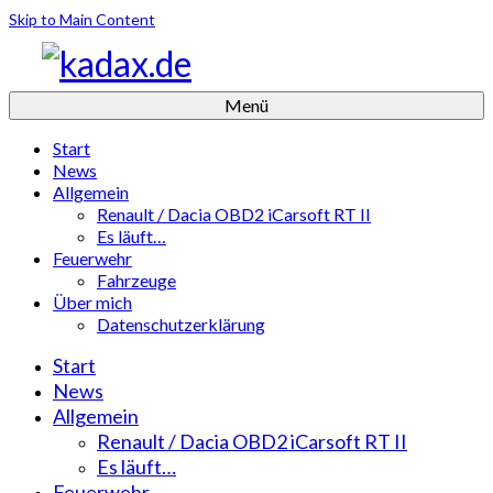
Skip to Main Content
Menü
Start
News
Allgemein
Renault / Dacia OBD2 iCarsoft RT II
Es läuft…
Feuerwehr
Fahrzeuge
Über mich
Datenschutzerklärung
Start
News
Allgemein
Renault / Dacia OBD2 iCarsoft RT II
Es läuft…
Feuerwehr