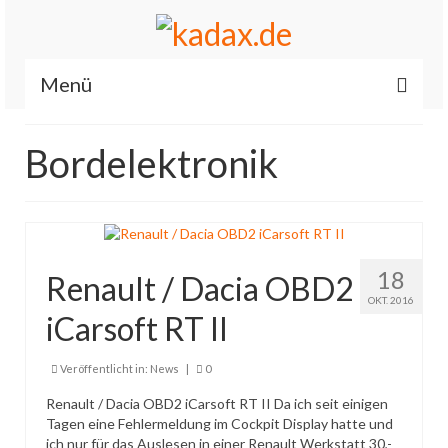
Menü
Start
Bordelektronik
News
Allgemein
Renault / Dacia OBD2 iCarsoft RT II
18
Renault / Dacia OBD2
Es läuft…
OKT. 2016
iCarsoft RT II
Feuerwehr
Veröffentlicht in:
News
|
0
Fahrzeuge
Renault / Dacia OBD2 iCarsoft RT II Da ich seit einigen
Tagen eine Fehlermeldung im Cockpit Display hatte und
Über mich
ich nur für das Auslesen in einer Renault Werkstatt 30,-