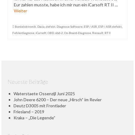
Eur zahlen musste, habe ich mir nun ein iCarsoft RT II …
Datenschutzerklärung
Weiter
Bordelektronik
,
Dacia
,
defekt
,
Diagnose Software
,
ESP / ASR
,
ESP / ASR defekt
,
Fehlerdiagnose
,
iCarsoft
,
OBD
,
obd-2
,
On-Board-Diagnose
,
Renault
,
RT II
Neueste Beiträge
Waterstaete Ossenzijl Juni 2025
John Deere 6200 – Der neue „Hirsch“ im Revier
Deutz D3005 mit Frontlader
Friesland – 2019
Kraka – „Die Legende“